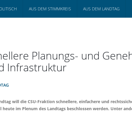
OLITISCH
AUS DEM STIMMKREIS
AUS DEM LANDTAG
hnellere Planungs- und Gen
 Infrastruktur
DTAG
ndtag will die CSU-Fraktion schnellere, einfachere und rechtssi
oll heute im Plenum des Landtags beschlossen werden. Unter an