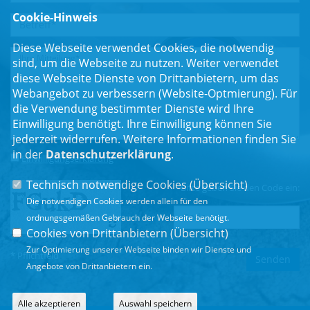
Cookie-Hinweis
Diese Webseite verwendet Cookies, die notwendig
sind, um die Webseite zu nutzen. Weiter verwendet
diese Webseite Dienste von Drittanbietern, um das
Webangebot zu verbessern (Website-Optmierung). Für
die Verwendung bestimmter Dienste wird Ihre
Einwilligung benötigt. Ihre Einwilligung können Sie
jederzeit widerrufen. Weitere Informationen finden Sie
in der
Datenschutzerklärung
.
Einwilligungserklärung
*
Technisch notwendige Cookies (
Übersicht
)
Bitte geben Sie den Code ein:
Die notwendigen Cookies werden allein für den
ordnungsgemäßen Gebrauch der Webseite benötigt.
Cookies von Drittanbietern (
Übersicht
)
Zur Optimierung unserer Webseite binden wir Dienste und
* Pflichtfeld
Angebote von Drittanbietern ein.
Alle akzeptieren
Auswahl speichern