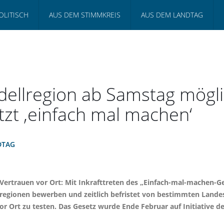
OLITISCH
AUS DEM STIMMKREIS
AUS DEM LANDTAG
llregion ab Samstag möglic
zt ‚einfach mal machen‘
DTAG
 Vertrauen vor Ort: Mit Inkrafttreten des „Einfach-mal-machen-
lregionen bewerben und zeitlich befristet von bestimmten Landesv
r Ort zu testen. Das Gesetz wurde Ende Februar auf Initiative 