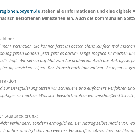
egionen.bayern.de
stehen alle Informationen und eine digitale 
ematisch betroffenen Ministerien ein. Auch die kommunalen Spi
aktion:
hr Vertrauen. Sie können jetzt im besten Sinne ‚einfach mal machen‘. 
robung gehen können. Jetzt geht es darum, Dinge möglich zu machen und
ellschaft. Wir setzen auf Mut zum Ausprobieren. Auch das Antragsverfah
gierungsbezirken zeigen: Der Wunsch nach innovativen Lösungen ist gro
Fraktion:
zur Deregulierung testen wir schnellere und einfachere Verfahren unter
higer zu machen. Was sich bewährt, wollen wir anschließend Schritt f
er Staatsregierung:
cht verhindern, sondern ermöglichen. Der Antrag selbst macht vor, was 
ch online und legt dar, von welcher Vorschrift er abweichen möchte, wie