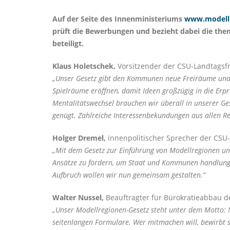
Auf der Seite des Innenministeriums
www.modellr
prüft die Bewerbungen und bezieht dabei die th
beteiligt.
Klaus Holetschek,
Vorsitzender der CSU-Landtagsfr
Unser Gesetz gibt den Kommunen neue Freiräume und me
Spielräume eröffnen, damit Ideen großzügig in die Erp
Mentalitätswechsel brauchen wir überall in unserer Ges
genügt. Zahlreiche Interessenbekundungen aus allen Re
Holger Dremel,
innenpolitischer Sprecher der CSU-
Mit dem Gesetz zur Einführung von Modellregionen und 
Ansätze zu fördern, um Staat und Kommunen handlungsfä
Aufbruch wollen wir nun gemeinsam gestalten.“
Walter Nussel,
Beauftragter für Bürokratieabbau d
Unser Modellregionen-Gesetz steht unter dem Motto: Ni
seitenlangen Formulare. Wer mitmachen will, bewirbt si