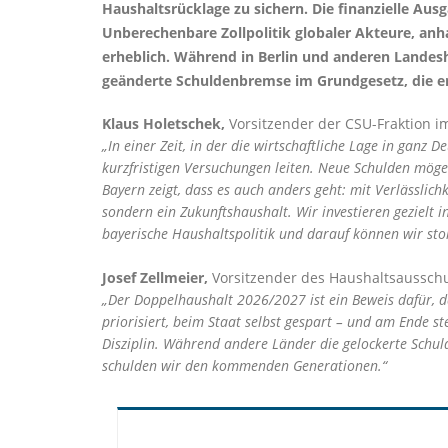
Haushaltsrücklage zu sichern. Die finanzielle Au
Unberechenbare Zollpolitik globaler Akteure, anh
erheblich. Während in Berlin und anderen Landesh
geänderte Schuldenbremse im Grundgesetz, die er
Klaus Holetschek,
Vorsitzender der CSU-Fraktion im
In einer Zeit, in der die wirtschaftliche Lage in ganz 
kurzfristigen Versuchungen leiten. Neue Schulden möge
Bayern zeigt, dass es auch anders geht: mit Verlässlic
sondern ein Zukunftshaushalt. Wir investieren gezielt 
bayerische Haushaltspolitik und darauf können wir stol
Josef Zellmeier,
Vorsitzender des Haushaltsausschu
Der Doppelhaushalt 2026/2027 ist ein Beweis dafür, das
priorisiert, beim Staat selbst gespart – und am Ende st
Disziplin. Während andere Länder die gelockerte Schuld
schulden wir den kommenden Generationen.“