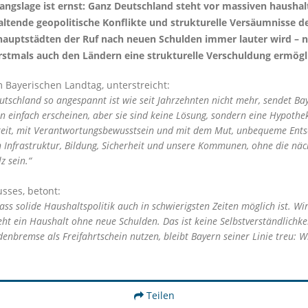
sgangslage ist ernst: Ganz Deutschland steht vor massiven hausha
altende geopolitische Konflikte und strukturelle Versäumnisse d
auptstädten der Ruf nach neuen Schulden immer lauter wird – ni
stmals auch den Ländern eine strukturelle Verschuldung ermögl
 Bayerischen Landtag, unterstreicht:
Deutschland so angespannt ist wie seit Jahrzehnten nicht mehr, sendet Bay
n einfach erscheinen, aber sie sind keine Lösung, sondern eine Hypothe
hkeit, mit Verantwortungsbewusstsein und mit dem Mut, unbequeme Entsch
in Infrastruktur, Bildung, Sicherheit und unsere Kommunen, ohne die näch
z sein.“
sses, betont:
s solide Haushaltspolitik auch in schwierigsten Zeiten möglich ist. Wi
eht ein Haushalt ohne neue Schulden. Das ist keine Selbstverständlichkeit
enbremse als Freifahrtschein nutzen, bleibt Bayern seiner Linie treu: 
Teilen