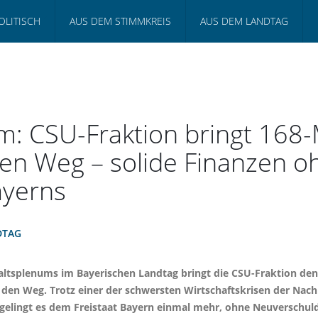
OLITISCH
AUS DEM STIMMKREIS
AUS DEM LANDTAG
: CSU-Fraktion bringt 168-M
den Weg – solide Finanzen 
ayerns
DTAG
altsplenums im Bayerischen Landtag bringt die CSU-Fraktion de
den Weg. Trotz einer der schwersten Wirtschaftskrisen der Nac
 gelingt es dem Freistaat Bayern einmal mehr, ohne Neuverschu