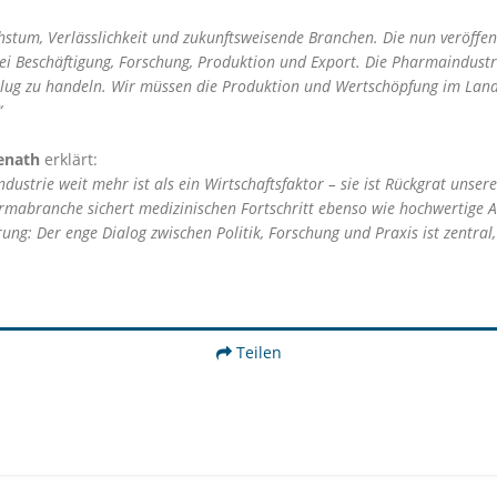
hstum, Verlässlichkeit und zukunftsweisende Branchen. Die nun veröffent
 bei Beschäftigung, Forschung, Produktion und Export. Die Pharmaindustr
etzt, klug zu handeln. Wir müssen die Produktion und Wertschöpfung im L
“
enath
erklärt:
ustrie weit mehr ist als ein Wirtschaftsfaktor – sie ist Rückgrat unsere
mabranche sichert medizinischen Fortschritt ebenso wie hochwertige Ar
erung: Der enge Dialog zwischen Politik, Forschung und Praxis ist zentr
Teilen