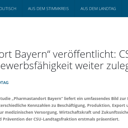
OLITISCH
AUS DEM STIMMKREIS
AUS DEM LANDTAG
t Bayern“ veröffentlicht: CS
werbsfähigkeit weiter zule
DTAG
Studie „Pharmastandort Bayern“ liefert ein umfassendes Bild zu
unterschiedliche Kennzahlen zu Beschäftigung, Produktion, Expo
ur medizinischen Versorgung, Wirtschaftskraft und Zukunftssicher
d Prävention der CSU-Landtagsfraktion erstmals präsentiert.