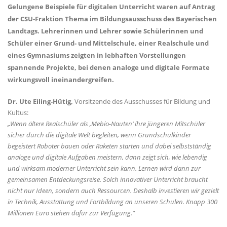
Gelungene Beispiele für digitalen Unterricht waren auf Antrag
der CSU-Fraktion Thema im Bildungsausschuss des Bayerischen
Landtags. Lehrerinnen und Lehrer sowie Schülerinnen und
Schüler einer Grund- und Mittelschule, einer Realschule und
eines Gymnasiums zeigten in lebhaften Vorstellungen
spannende Projekte, bei denen analoge und digitale Formate
wirkungsvoll ineinandergreifen.
Dr. Ute Eiling-Hütig,
Vorsitzende des Ausschusses für Bildung und
Kultus:
Wenn ältere Realschüler als ‚Mebio-Nauten‘ ihre jüngeren Mitschüler
sicher durch die digitale Welt begleiten, wenn Grundschulkinder
begeistert Roboter bauen oder Raketen starten und dabei selbstständig
analoge und digitale Aufgaben meistern, dann zeigt sich, wie lebendig
und wirksam moderner Unterricht sein kann. Lernen wird dann zur
gemeinsamen Entdeckungsreise. Solch innovativer Unterricht braucht
nicht nur Ideen, sondern auch Ressourcen. Deshalb investieren wir gezielt
in Technik, Ausstattung und Fortbildung an unseren Schulen. Knapp 300
Millionen Euro stehen dafür zur Verfügung.“