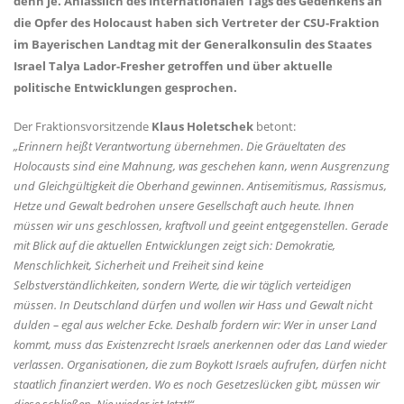
denn je. Anlässlich des Internationalen Tags des Gedenkens an
die Opfer des Holocaust haben sich Vertreter der CSU-Fraktion
im Bayerischen Landtag mit der Generalkonsulin des Staates
Israel Talya Lador-Fresher getroffen und über aktuelle
politische Entwicklungen gesprochen.
Der Fraktionsvorsitzende
Klaus Holetschek
betont:
Erinnern heißt Verantwortung übernehmen. Die Gräueltaten des
Holocausts sind eine Mahnung, was geschehen kann, wenn Ausgrenzung
und Gleichgültigkeit die Oberhand gewinnen. Antisemitismus, Rassismus,
Hetze und Gewalt bedrohen unsere Gesellschaft auch heute. Ihnen
müssen wir uns geschlossen, kraftvoll und geeint entgegenstellen. Gerade
mit Blick auf die aktuellen Entwicklungen zeigt sich: Demokratie,
Menschlichkeit, Sicherheit und Freiheit sind keine
Selbstverständlichkeiten, sondern Werte, die wir täglich verteidigen
müssen. In Deutschland dürfen und wollen wir Hass und Gewalt nicht
dulden – egal aus welcher Ecke. Deshalb fordern wir: Wer in unser Land
kommt, muss das Existenzrecht Israels anerkennen oder das Land wieder
verlassen. Organisationen, die zum Boykott Israels aufrufen, dürfen nicht
staatlich finanziert werden. Wo es noch Gesetzeslücken gibt, müssen wir
diese schließen. Nie wieder ist Jetzt!“