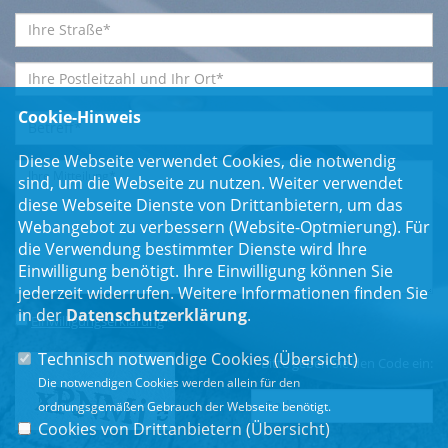
Cookie-Hinweis
Diese Webseite verwendet Cookies, die notwendig
sind, um die Webseite zu nutzen. Weiter verwendet
diese Webseite Dienste von Drittanbietern, um das
Webangebot zu verbessern (Website-Optmierung). Für
die Verwendung bestimmter Dienste wird Ihre
Einwilligung benötigt. Ihre Einwilligung können Sie
jederzeit widerrufen. Weitere Informationen finden Sie
in der
Datenschutzerklärung
.
Einwilligungserklärung
*
Technisch notwendige Cookies (
Übersicht
)
Bitte geben Sie den Code ein:
Die notwendigen Cookies werden allein für den
ordnungsgemäßen Gebrauch der Webseite benötigt.
Cookies von Drittanbietern (
Übersicht
)