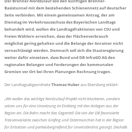
Der Brenner-Nordzulauf soll den künftigen Brenner-
Basistunnel mit dem bestehenden Schienennetz auf deutscher
Seite verbinden. Mit einem gemeinsamen Antrag, der am
Dienstag im Verkehrsausschuss des Bayerischen Landtags
behandelt wird, wollen die Landtagsfraktionen von CSU und
Freien Wählern erreichen, dass der Flächenverbrauch
möglichst gering gehalten und die Belange der Anrainer nicht
vernachlässigt werden. Demnach soll sich die Staatsregierung
weiter dafür einsetzen, dass Bund und DB InfraGO AG den
regionalen Belangen und Forderungen der kommunalen
Gremien vor Ort bei ihren Planungen Rechnung tragen.
Der Landtagsabgeordnete
Thomas Huber
aus Ebersberg erklärt:
Wir wollen das wichtige Nordzulauf-Projekt nicht blockieren, sondern
setzen uns für eine Umsetzung im Einklang mit den Anliegen aus der
Region ein. Die Bahn macht das Gegenteil: Die von der DB favorisierte
Trassenvariante zwischen Grafing und Ostermünchen hat in der Region
für Entsetzen und parteiübergreifend für Unverständnis gesorgt. Deshalb