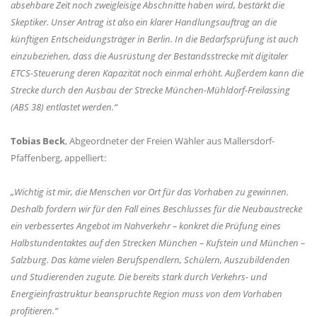
absehbare Zeit noch zweigleisige Abschnitte haben wird, bestärkt die
Skeptiker. Unser Antrag ist also ein klarer Handlungsauftrag an die
künftigen Entscheidungsträger in Berlin. In die Bedarfsprüfung ist auch
einzubeziehen, dass die Ausrüstung der Bestandsstrecke mit digitaler
ETCS-Steuerung deren Kapazität noch einmal erhöht. Außerdem kann die
Strecke durch den Ausbau der Strecke München-Mühldorf-Freilassing
(ABS 38) entlastet werden.“
Tobias Beck
, Abgeordneter der Freien Wähler aus Mallersdorf-
Pfaffenberg, appelliert:
Wichtig ist mir, die Menschen vor Ort für das Vorhaben zu gewinnen.
Deshalb fordern wir für den Fall eines Beschlusses für die Neubaustrecke
ein verbessertes Angebot im Nahverkehr – konkret die Prüfung eines
Halbstundentaktes auf den Strecken München – Kufstein und München –
Salzburg. Das käme vielen Berufspendlern, Schülern, Auszubildenden
und Studierenden zugute. Die bereits stark durch Verkehrs- und
Energieinfrastruktur beanspruchte Region muss von dem Vorhaben
profitieren.“