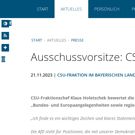
START
AKTUELLES
PERSÖNLICH
P
START
AKTUELLES
PRESSE
Ausschussvorsitze: C
21.11.2023 |
CSU-FRAKTION IM BAYERISCHEN LAN
CSU-Fraktionschef Klaus Holetschek bewertet die
Bundes- und Europaangelegenheiten sowie region
Ich finde es ein wichtiges Zeichen und klares Stateme
Die AfD steht für Positionen, die mit unserer Demokrat