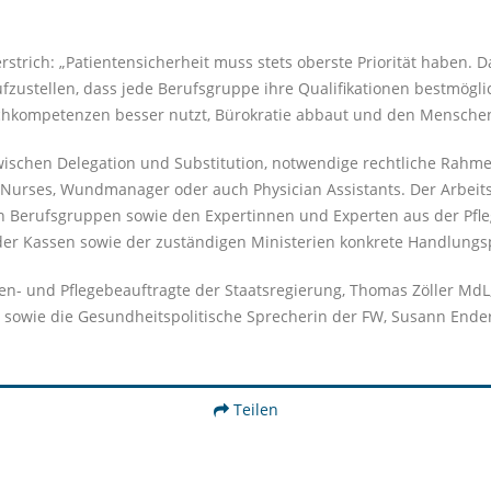
strich: „Patientensicherheit muss stets oberste Priorität haben. 
fzustellen, dass jede Berufsgruppe ihre Qualifikationen bestmögli
chkompetenzen besser nutzt, Bürokratie abbaut und den Menschen i
wischen Delegation und Substitution, notwendige rechtliche Rah
h Nurses, Wundmanager oder auch Physician Assistants. Der Arbei
en Berufsgruppen sowie den Expertinnen und Experten aus der Pfl
, der Kassen sowie der zuständigen Ministerien konkrete Handlungs
n- und Pflegebeauftragte der Staatsregierung, Thomas Zöller MdL,
) sowie die Gesundheitspolitische Sprecherin der FW, Susann Ende
Teilen