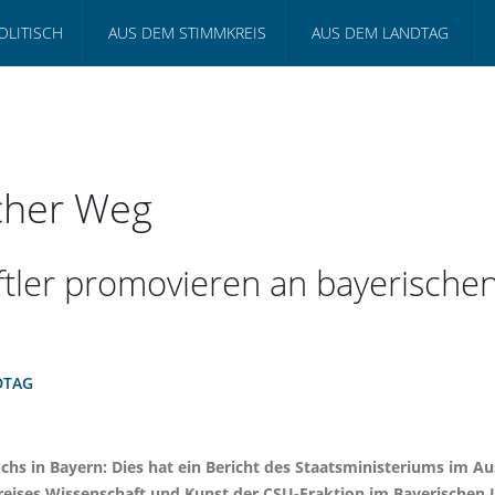
OLITISCH
AUS DEM STIMMKREIS
AUS DEM LANDTAG
scher Weg
ftler promovieren an bayerisch
DTAG
s in Bayern: Dies hat ein Bericht des Staatsministeriums im Au
reises Wissenschaft und Kunst der CSU-Fraktion im Bayerischen L