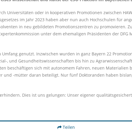
 durch Universitäten oder in kooperativen Promotionen zwischen HA
onsgesetzes im Jahr 2023 haben aber nun auch Hochschulen für an
solventen in neu gebildeten Promotionszentren zu promovieren. Z
r Expertenkommission unter dem ehemaligen Präsidenten der DFG M
m Umfang genutzt. Inzwischen wurden in ganz Bayern 22 Promotio
ozial-, und Gesundheitswissenschaften bis hin zu Agrarwissenscha
n beschäftigen sich mit autonomem Fahren, neuen Materialien bis
er und -mütter daran beteiligt. Nur fünf Doktoranden haben bislan
verhindern. Dies ist uns gelungen: Unser eigener qualitätsgesicher
Teilen