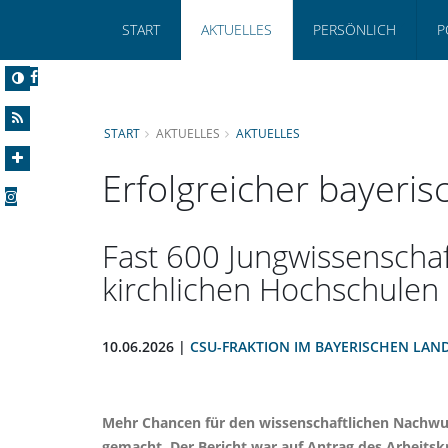
START
AKTUELLES
PERSÖNLICH
P
START
AKTUELLES
AKTUELLES
Erfolgreicher bayeri
Fast 600 Jungwissenscha
kirchlichen Hochschulen
10.06.2026 |
CSU-FRAKTION IM BAYERISCHEN LAN
Mehr Chancen für den wissenschaftlichen Nachwuch
gemacht. Der Bericht war auf Antrag des Arbeitsk