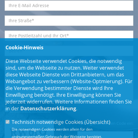
Cookie-Hinweis
Diese Webseite verwendet Cookies, die notwendig
sind, um die Webseite zu nutzen. Weiter verwendet
diese Webseite Dienste von Drittanbietern, um das
Webangebot zu verbessern (Website-Optmierung). Für
die Verwendung bestimmter Dienste wird Ihre
Einwilligung benötigt. Ihre Einwilligung können Sie
jederzeit widerrufen. Weitere Informationen finden Sie
in der
Datenschutzerklärung
.
Einwilligungserklärung
*
Technisch notwendige Cookies (
Übersicht
)
Bitte geben Sie den Code ein:
Die notwendigen Cookies werden allein für den
ordnungsgemäßen Gebrauch der Webseite benötigt.