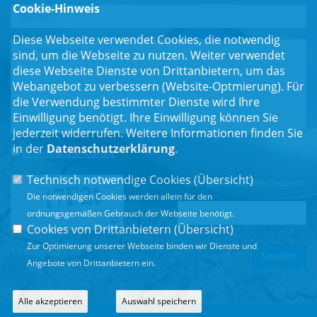
Cookie-Hinweis
Diese Webseite verwendet Cookies, die notwendig
sind, um die Webseite zu nutzen. Weiter verwendet
diese Webseite Dienste von Drittanbietern, um das
Webangebot zu verbessern (Website-Optmierung). Für
die Verwendung bestimmter Dienste wird Ihre
Einwilligung benötigt. Ihre Einwilligung können Sie
jederzeit widerrufen. Weitere Informationen finden Sie
in der
Datenschutzerklärung
.
Einwilligungserklärung
*
Technisch notwendige Cookies (
Übersicht
)
Bitte geben Sie den Code ein:
Die notwendigen Cookies werden allein für den
ordnungsgemäßen Gebrauch der Webseite benötigt.
Cookies von Drittanbietern (
Übersicht
)
Zur Optimierung unserer Webseite binden wir Dienste und
* Pflichtfeld
Angebote von Drittanbietern ein.
Alle akzeptieren
Auswahl speichern