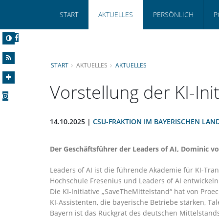
START
AKTUELLES
PERSÖNLICH
P
START
AKTUELLES
AKTUELLES
Vorstellung der KI-Ini
14.10.2025 |
CSU-FRAKTION IM BAYERISCHEN LAN
Der Geschäftsführer der Leaders of AI, Dominic v
Leaders of AI ist die führende Akademie für KI-Tr
Hochschule Fresenius und Leaders of AI entwickeln 
Die KI-Initiative „SaveTheMittelstand“ hat von Proec
KI-Assistenten, die bayerische Betriebe stärken, Ta
Bayern ist das Rückgrat des deutschen Mittelstand