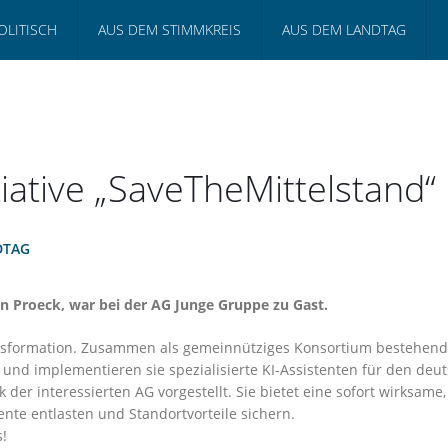
OLITISCH
AUS DEM STIMMKREIS
AUS DEM LANDTAG
tiative „SaveTheMittelstand“
DTAG
on Proeck, war bei der AG Junge Gruppe zu Gast.
ansformation. Zusammen als gemeinnütziges Konsortium bestehend a
und implementieren sie spezialisierte KI-Assistenten für den deut
k der interessierten AG vorgestellt. Sie bietet eine sofort wirksame
lente entlasten und Standortvorteile sichern.
s!