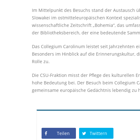
Im Mittelpunkt des Besuchs stand der Austausch üb
Slowakei im ostmitteleuropäischen Kontext spezialis
wissenschaftliche Zeitschrift „Bohemia“, das umf
der Bibliotheksbereich, der eine bedeutende Sammlu
Das Collegium Carolinum leistet seit Jahrzehnten e
Besonders im Hinblick auf die Erinnerungskultur, d
Rolle zu.
Die CSU-Fraktion misst der Pflege des kulturellen
hohe Bedeutung bei. Der Besuch beim Collegium Car
gemeinsame europäische Gedächtnis lebendig zu h
Teilen
Twittern