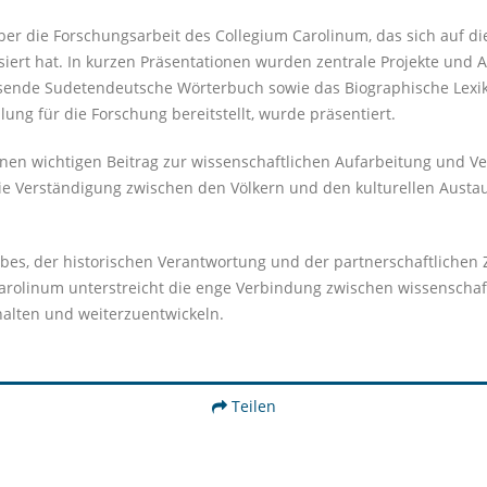
er die Forschungsarbeit des Collegium Carolinum, das sich auf d
iert hat. In kurzen Präsentationen wurden zentrale Projekte und Au
assende Sudetendeutsche Wörterbuch sowie das Biographische Lex
ng für die Forschung bereitstellt, wurde präsentiert.
inen wichtigen Beitrag zur wissenschaftlichen Aufarbeitung und V
ie Verständigung zwischen den Völkern und den kulturellen Austau
 Erbes, der historischen Verantwortung und der partnerschaftlich
olinum unterstreicht die enge Verbindung zwischen wissenschaftl
alten und weiterzuentwickeln.
Teilen