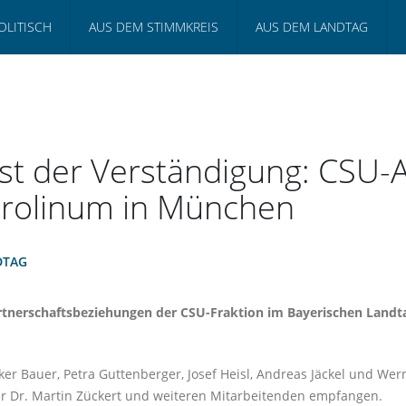
OLITISCH
AUS DEM STIMMKREIS
AUS DEM LANDTAG
st der Verständigung: CSU-
arolinum in München
DTAG
artnerschaftsbeziehungen der CSU-Fraktion im Bayerischen Landt
er Bauer, Petra Guttenberger, Josef Heisl, Andreas Jäckel und Wern
rer Dr. Martin Zückert und weiteren Mitarbeitenden empfangen.