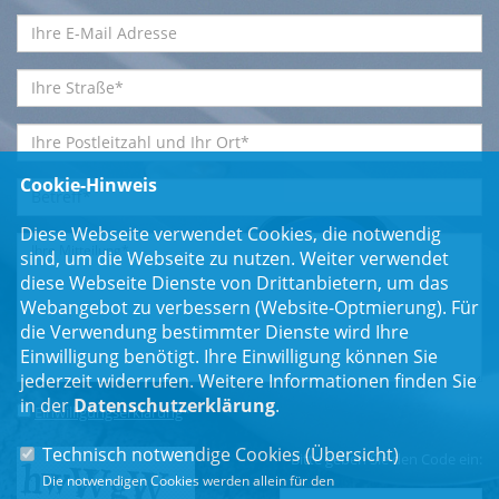
Cookie-Hinweis
Diese Webseite verwendet Cookies, die notwendig
sind, um die Webseite zu nutzen. Weiter verwendet
diese Webseite Dienste von Drittanbietern, um das
Webangebot zu verbessern (Website-Optmierung). Für
die Verwendung bestimmter Dienste wird Ihre
Einwilligung benötigt. Ihre Einwilligung können Sie
jederzeit widerrufen. Weitere Informationen finden Sie
in der
Datenschutzerklärung
.
Einwilligungserklärung
*
Technisch notwendige Cookies (
Übersicht
)
Bitte geben Sie den Code ein:
Die notwendigen Cookies werden allein für den