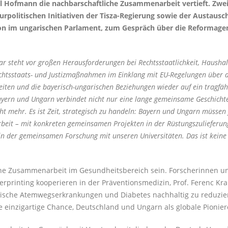
l Hofmann die nachbarschaftliche Zusammenarbeit vertieft. Zwei
turpolitischen Initiativen der Tisza-Regierung sowie der Austaus
ion im ungarischen Parlament, zum Gespräch über die Reformage
r steht vor großen Herausforderungen bei Rechtsstaatlichkeit, Haushal
htsstaats- und Justizmaßnahmen im Einklang mit EU-Regelungen über die
eiten und die bayerisch-ungarischen Beziehungen wieder auf ein tragfä
 Bayern und Ungarn verbindet nicht nur eine lange gemeinsame Geschich
cht mehr. Es ist Zeit, strategisch zu handeln: Bayern und Ungarn müssen
rbeit – mit konkreten gemeinsamen Projekten in der Rüstungszulieferun
in der gemeinsamen Forschung mit unseren Universitäten. Das ist keine
che Zusammenarbeit im Gesundheitsbereich sein. Forscherinnen un
rinting kooperieren in der Präventionsmedizin, Prof. Ferenc Krausz
onische Atemwegserkrankungen und Diabetes nachhaltig zu reduzier
e einzigartige Chance, Deutschland und Ungarn als globale Pionier