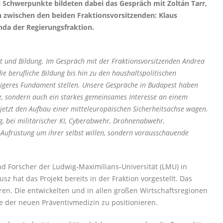
 Schwerpunkte bildeten dabei das Gespräch mit Zoltán Tarr,
ch zwischen den beiden Fraktionsvorsitzenden: Klaus
nda der Regierungsfraktion.
t und Bildung. Im Gespräch mit der Fraktionsvorsitzenden Andrea
 berufliche Bildung bis hin zu den haushaltspolitischen
higeres Fundament stellen. Unsere Gespräche in Budapest haben
te, sondern auch ein starkes gemeinsames Interesse an einem
 jetzt den Aufbau einer mitteleuropäischen Sicherheitsachse wagen.
g, bei militärischer KI, Cyberabwehr, Drohnenabwehr,
 Aufrüstung um ihrer selbst willen, sondern vorausschauende
d Forscher der Ludwig-Maximilians-Universität (LMU) in
 hat das Projekt bereits in der Fraktion vorgestellt. Das
en. Die entwickelten und in allen großen Wirtschaftsregionen
e der neuen Präventivmedizin zu positionieren.