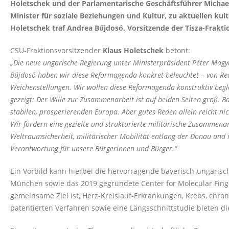
Holetschek und der Parlamentarische Geschäftsführer Michae
Minister für soziale Beziehungen und Kultur, zu aktuellen kul
Holetschek traf Andrea Bújdosó, Vorsitzende der Tisza-Frakt
CSU-Fraktionsvorsitzender
Klaus Holetschek
betont:
Die neue ungarische Regierung unter Ministerpräsident Péter Magya
Bújdosó haben wir diese Reformagenda konkret beleuchtet – von Rec
Weichenstellungen. Wir wollen diese Reformagenda konstruktiv begl
gezeigt: Der Wille zur Zusammenarbeit ist auf beiden Seiten groß.
stabilen, prosperierenden Europa. Aber gutes Reden allein reicht ni
Wir fordern eine gezielte und strukturierte militärische Zusammena
Weltraumsicherheit, militärischer Mobilität entlang der Donau und 
Verantwortung für unsere Bürgerinnen und Bürger.“
Ein Vorbild kann hierbei die hervorragende bayerisch-ungaris
München sowie das 2019 gegründete Center for Molecular Fingerp
gemeinsame Ziel ist, Herz-Kreislauf-Erkrankungen, Krebs, chr
patentierten Verfahren sowie eine Längsschnittstudie bieten di