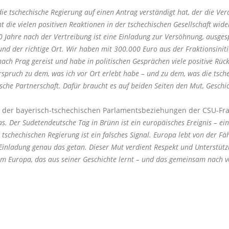
ie tschechische Regierung auf einen Antrag verständigt hat, der die Ver
cht die vielen positiven Reaktionen in der tschechischen Gesellschaft w
 80 Jahre nach der Vertreibung ist eine Einladung zur Versöhnung, ausges
it und der richtige Ort. Wir haben mit 300.000 Euro aus der Fraktionsinit
t nach Prag gereist und habe in politischen Gesprächen viele positive 
pruch zu dem, was ich vor Ort erlebt habe – und zu dem, was die tschech
ische Partnerschaft. Dafür braucht es auf beiden Seiten den Mut, Gesch
r der bayerisch-tschechischen Parlamentsbeziehungen der CSU-Fra
. Der Sudetendeutsche Tag in Brünn ist ein europäisches Ereignis – ei
 tschechischen Regierung ist ein falsches Signal. Europa lebt von der F
 Einladung genau das getan. Dieser Mut verdient Respekt und Unterstüt
nem Europa, das aus seiner Geschichte lernt – und das gemeinsam nach v