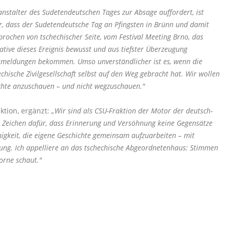
anstalter des Sudetendeutschen Tages zur Absage auffordert, ist
ider, dass der Sudetendeutsche Tag an Pfingsten in Brünn und damit
prochen von tschechischer Seite, vom Festival Meeting Brno, das
iative dieses Ereignis bewusst und aus tiefster Überzeugung
Rückmeldungen bekommen. Umso unverständlicher ist es, wenn die
ische Zivilgesellschaft selbst auf den Weg gebracht hat. Wir wollen
ichte anzuschauen – und nicht wegzuschauen."
ktion, ergänzt:
Wir sind als CSU-Fraktion der Motor der deutsch-
n Zeichen dafür, dass Erinnerung und Versöhnung keine Gegensätze
ähigkeit, die eigene Geschichte gemeinsam aufzuarbeiten – mit
zung. Ich appelliere an das tschechische Abgeordnetenhaus: Stimmen
orne schaut."