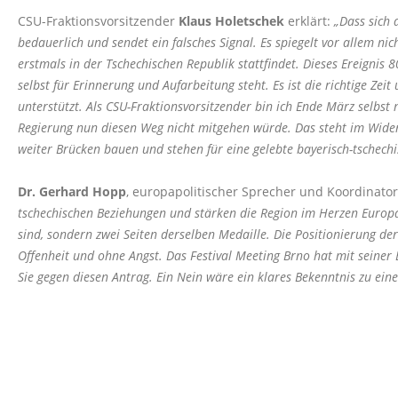
CSU-Fraktionsvorsitzender
Klaus Holetschek
erklärt:
Dass sich d
bedauerlich und sendet ein falsches Signal. Es spiegelt vor allem ni
erstmals in der Tschechischen Republik stattfindet. Dieses Ereignis
selbst für Erinnerung und Aufarbeitung steht. Es ist die richtige Ze
unterstützt. Als CSU-Fraktionsvorsitzender bin ich Ende März selbs
Regierung nun diesen Weg nicht mitgehen würde. Das steht im Widers
weiter Brücken bauen und stehen für eine gelebte bayerisch-tschech
Dr. Gerhard Hopp
, europapolitischer Sprecher und Koordinato
tschechischen Beziehungen und stärken die Region im Herzen Europas
sind, sondern zwei Seiten derselben Medaille. Die Positionierung der
Offenheit und ohne Angst. Das Festival Meeting Brno hat mit seiner
Sie gegen diesen Antrag. Ein Nein wäre ein klares Bekenntnis zu ei