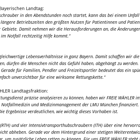
 Bayerischen Landtag:
schrauber in den Abendstunden noch startet, kann das bei einem Unfall 
längere Betriebszeiten den größten Nutzen für Patientinnen und Patiente
er Gebiete. Damit nehmen wir die Herausforderungen an, die Änderungen 
im Notfall rechtzeitig Hilfe kommt.“
 gleichwertige Lebensverhältnisse in ganz Bayern. Damit schaffen wir d
en, dürfen die Menschen nicht das Gefühl haben, abgehängt zu werden. 
 Gerade für Familien, Pendler und Freizeitsportler bedeutet das ein sp
einfach unverzichtbar für eine wirksame Rettungskette.“
HLER Landtagsfraktion:
tungsdienst präzise analysieren zu können, haben wir FREIE WÄHLER i
t für Notfallmedizin und Medizinmanagement der LMU München finanziert
ie Ergebnisse verdeutlichen, wie wichtig dieses Vorhaben ist.
RTH) und vier Intensivtransporthubschraubern (ITH) über eine hervorra
cht abheben. Gerade vor dem Hintergrund einer stetigen Weiterentwickl
r, um zusätzliche Leben retten zu können. Für uns FREIE WÄHLER steht f