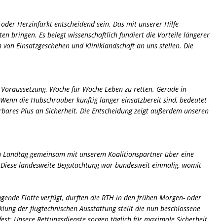
oder Herzinfarkt entscheidend sein. Das mit unserer Hilfe
n bringen. Es belegt wissenschaftlich fundiert die Vorteile längerer
von Einsatzgeschehen und Kliniklandschaft an uns stellen. Die
ie Voraussetzung, Woche für Woche Leben zu retten. Gerade in
Wenn die Hubschrauber künftig länger einsatzbereit sind, bedeutet
ürbares Plus an Sicherheit. Die Entscheidung zeigt außerdem unseren
m Landtag gemeinsam mit unserem Koalitionspartner über eine
. Diese landesweite Begutachtung war bundesweit einmalig, womit
gende Flotte verfügt, durften die RTH in den frühen Morgen- oder
ung der flugtechnischen Ausstattung stellt die nun beschlossene
est: Unsere Rettungsdienste sorgen täglich für maximale Sicherheit