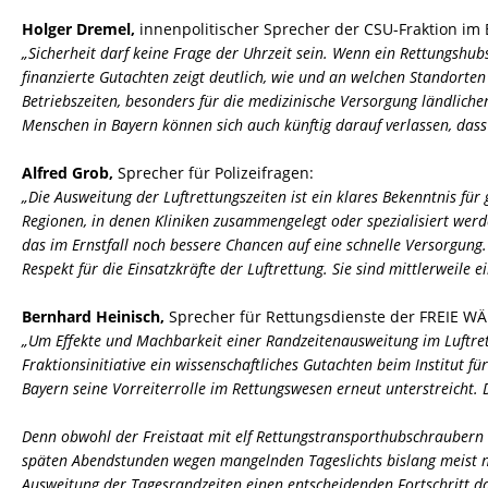
Holger Dremel,
innenpolitischer Sprecher der CSU-Fraktion im
Sicherheit darf keine Frage der Uhrzeit sein. Wenn ein Rettungshub
finanzierte Gutachten zeigt deutlich, wie und an welchen Standorten 
Betriebszeiten, besonders für die medizinische Versorgung ländlich
Menschen in Bayern können sich auch künftig darauf verlassen, dass 
Alfred Grob,
Sprecher für Polizeifragen:
Die Ausweitung der Luftrettungszeiten ist ein klares Bekenntnis für
Regionen, in denen Kliniken zusammengelegt oder spezialisiert werd
das im Ernstfall noch bessere Chancen auf eine schnelle Versorgung.
Respekt für die Einsatzkräfte der Luftrettung. Sie sind mittlerweile 
Bernhard Heinisch,
Sprecher für Rettungsdienste der FREIE WÄ
Um Effekte und Machbarkeit einer Randzeitenausweitung im Luftret
Fraktionsinitiative ein wissenschaftliches Gutachten beim Institu
Bayern seine Vorreiterrolle im Rettungswesen erneut unterstreicht. D
Denn obwohl der Freistaat mit elf Rettungstransporthubschraubern (
späten Abendstunden wegen mangelnden Tageslichts bislang meist ni
Ausweitung der Tagesrandzeiten einen entscheidenden Fortschritt da