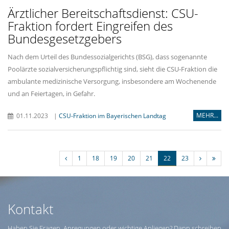
Ärztlicher Bereitschaftsdienst: CSU-
Fraktion fordert Eingreifen des
Bundesgesetzgebers
Nach dem Urteil des Bundessozialgerichts (BSG), dass sogenannte
Poolärzte sozialversicherungspflichtig sind, sieht die CSU-Fraktion die
ambulante medizinische Versorgung, insbesondere am Wochenende
und an Feiertagen, in Gefahr.
MEHR...
01.11.2023
|
CSU-Fraktion im Bayerischen Landtag
1
18
19
20
21
22
23
Kontakt
Haben Sie Fragen, Anregungen oder wichtige Anliegen? Dann schreiben