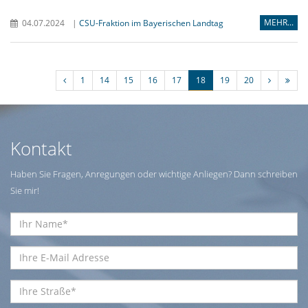
MEHR...
04.07.2024
|
CSU-Fraktion im Bayerischen Landtag
1
14
15
16
17
18
19
20
Kontakt
Haben Sie Fragen, Anregungen oder wichtige Anliegen? Dann schreiben
Sie mir!