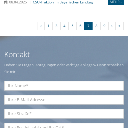
MEHR...
08.04.2025
|
CSU-Fraktion im Bayerischen Landtag
1
3
4
5
6
7
8
9
Kontakt
Haben Sie Fragen, Anregungen oder wichtige Anliegen? Dann schreiben
Sie mir!