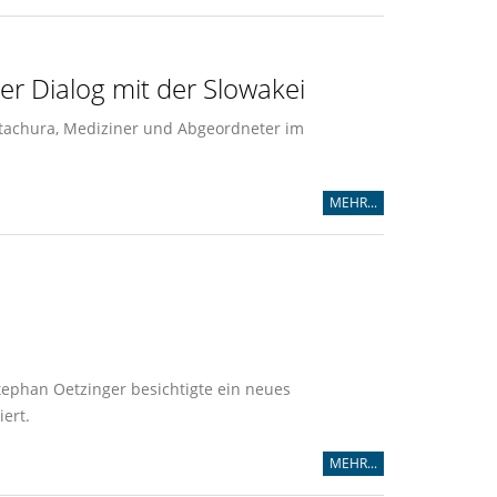
r Dialog mit der Slowakei
r Stachura, Mediziner und Abgeordneter im
MEHR...
tephan Oetzinger besichtigte ein neues
ert.
MEHR...