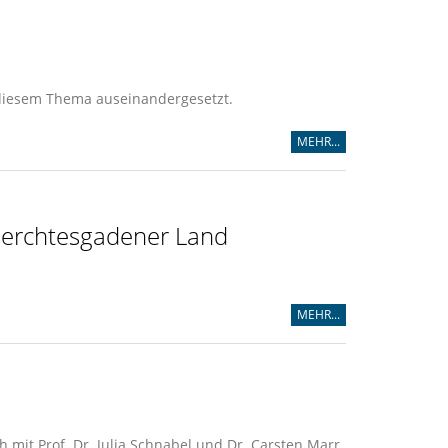
t diesem Thema auseinandergesetzt.
MEHR...
 Berchtesgadener Land
MEHR...
 mit Prof. Dr. Julia Schnabel und Dr. Carsten Marr