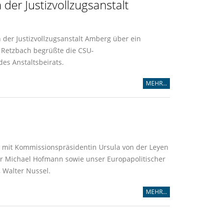
er Justizvollzugsanstalt
n der Justizvollzugsanstalt Amberg über ein
nd Retzbach begrüßte die CSU-
es Anstaltsbeirats.
MEHR...
s mit Kommissionspräsidentin Ursula von der Leyen
rer Michael Hofmann sowie unser Europapolitischer
 Walter Nussel.
MEHR...